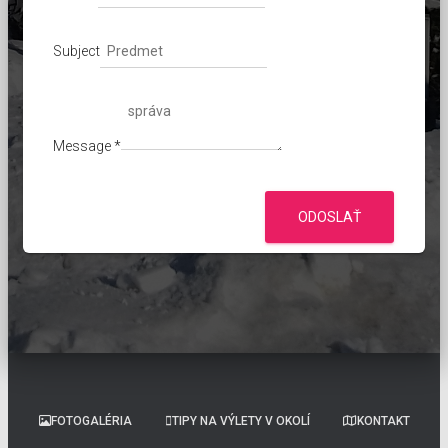
Subject
Message
*
ODOSLAŤ
FOTOGALÉRIA
TIPY NA VÝLETY V OKOLÍ
KONTAKT