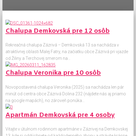
Chalupa Demkovská pre 12 osôb
Rekreačná chalupa Zázrivá – Demkovská 13 sa nachádza v
atraktívnej oblasti Malej Fatry, na začiatku obce Zázrivá pri vjazde
od Žiliny a Terchovej smerom na…
Chalupa Veronika pre 10 osôb
Novopostavená chalupa Veronika (2025) sa nachádza len pár
minút od centra obce Zázrivá Dolina 232 (nájdete nás aj priamo
na google mapách), no zároveň ponúka…
Apartmán Demkovská pre 4 osoby
Vitajte v útulnom rodinnom apartmáne v Zázrivej na Demkovskej
13, kde si oddýchnete od každodenného zhonu a strávite krásne