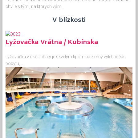
chvíle s tými, na ktorých vám…
V blízkosti
Lyžovačka Vrátna / Kubínska
Lyžovačka v okolí chaty je skvelým tipom na zimný výlet počas
pobytu,…