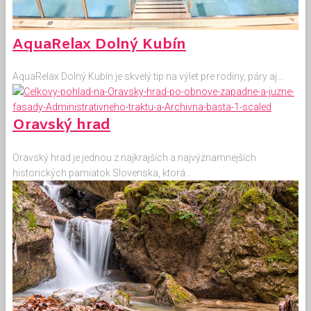
AquaRelax Dolný Kubín
AquaRelax Dolný Kubín je skvelý tip na výlet pre rodiny, páry aj…
Oravský hrad
Oravský hrad je jednou z najkrajších a najvýznamnejších
historických pamiatok Slovenska, ktorá…