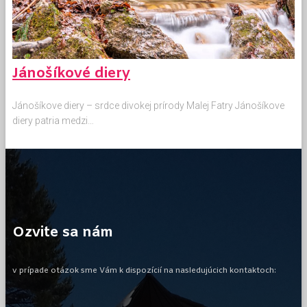
Jánošíkové diery
Jánošíkove diery – srdce divokej prírody Malej Fatry Jánošíkove
diery patria medzi…
Ozvite sa nám
v prípade otázok sme Vám k dispozícií na nasledujúcich kontaktoch: