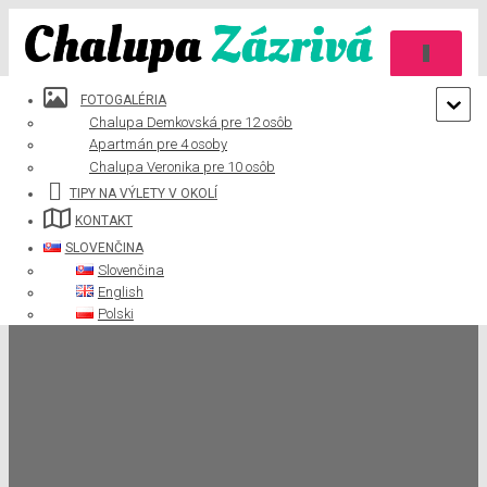
TOGGLE 
FOTOGALÉRIA
Chalupa Demkovská pre 12 osôb
Apartmán pre 4 osoby
Chalupa Veronika pre 10 osôb
TIPY NA VÝLETY V OKOLÍ
Chalupy Zázrivá
KONTAKT
SLOVENČINA
Slovenčina
To pravé miesto pre Váš oddych
English
Polski