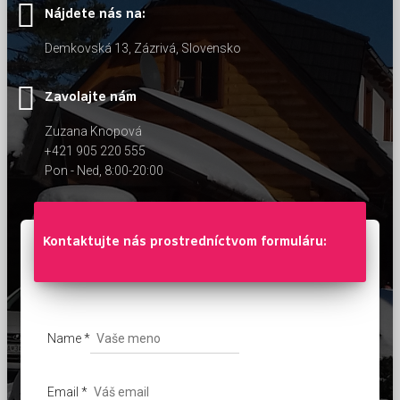
Nájdete nás na:
Demkovská 13, Zázrivá, Slovensko
Zavolajte nám
Zuzana Knopová
+421 905 220 555
Pon - Ned, 8:00-20:00
Kontaktujte nás prostredníctvom formuláru:
Name
*
Email
*